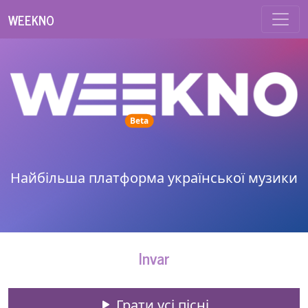
WEEKNO
unread messages
Beta
Найбільша платформа української музики
Invar
Грати усі пісні