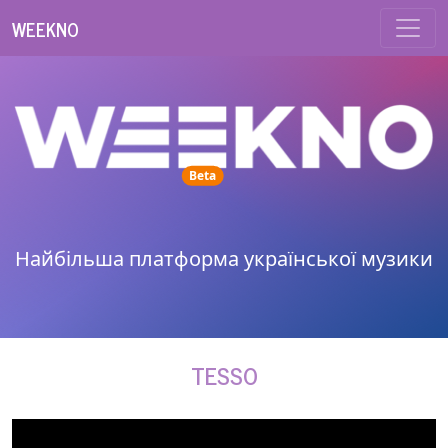
WEEKNO
unread messages
Beta
Найбільша платформа української музики
TESSO