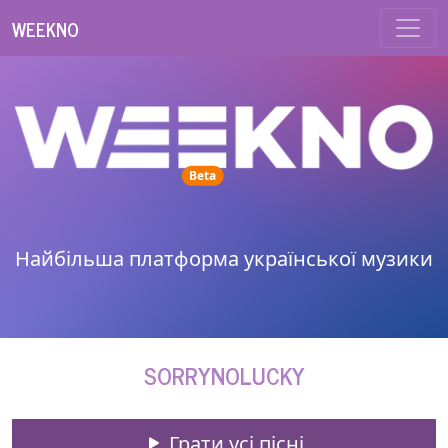
WEEKNO
unread messages
Beta
Найбільша платформа української музики
SORRYNOLUCKY
Грати усі пісні