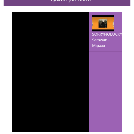
SORRYNOLUCKY,
Samwan -
Міражі