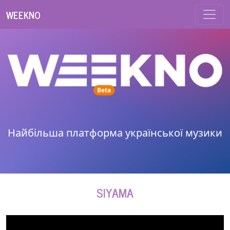
WEEKNO
unread messages
Beta
Найбільша платформа української музики
SIYAMA