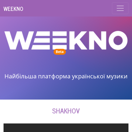
WEEKNO
unread messages
Beta
Найбільша платформа української музики
SHAKHOV