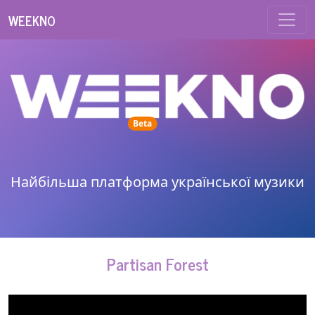
WEEKNO
unread messages
Beta
Найбільша платформа української музики
Partisan Forest