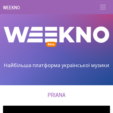
WEEKNO
unread messages
Beta
Найбільша платформа української музики
PRIANA