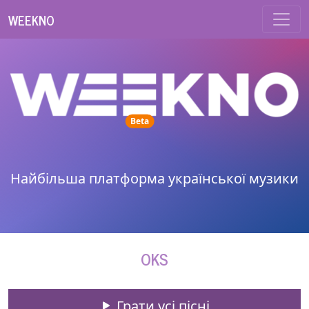
WEEKNO
unread messages
Beta
Найбільша платформа української музики
OKS
Грати усі пісні