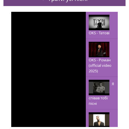
OKS - Татові
OKS - Роман
(official video
2025)
Я
співав тобі
пісні