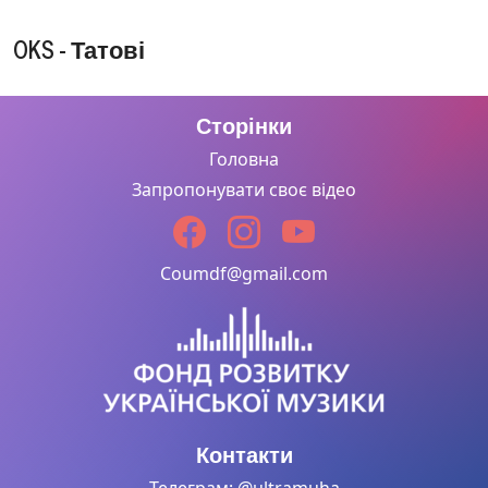
Єдина
OKS - Татові
OKS - СОН
Сторінки
(lyric video
2026)
Головна
Запропонувати своє відео
Роман
Coumdf@gmail.com
OKS - Попри
відчай й
втому (Official
Video) 2022
Контакти