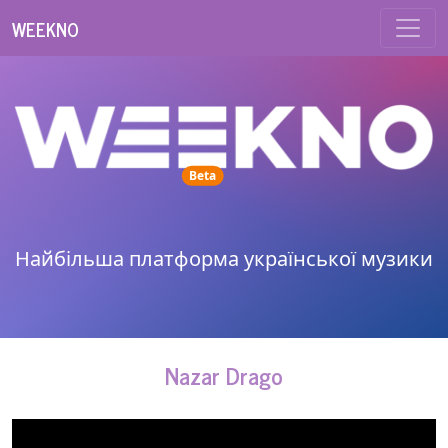
WEEKNO
unread messages
Beta
Найбільша платформа української музики
Nazar Drago