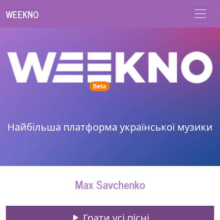
WEEKNO
unread messages
Beta
Найбільша платформа української музики
Max Savchenko
Грати усі пісні