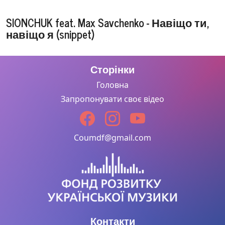
SIONCHUK ft.
SIONCHUK feat. Max Savchenko - Навіщо ти,
MAX
навіщо я (snippet)
SAVCHENKO -
Навіщо ти,
навіщо я
(acoustic)MOOD
Сторінки
VIDEO
Головна
Запропонувати своє відео
Юлія Сіончук
ft. Max
Savchenko -
Coumdf@gmail.com
Старт
(ПРЕМ'ЄРА
2017/Audio)
Контакти