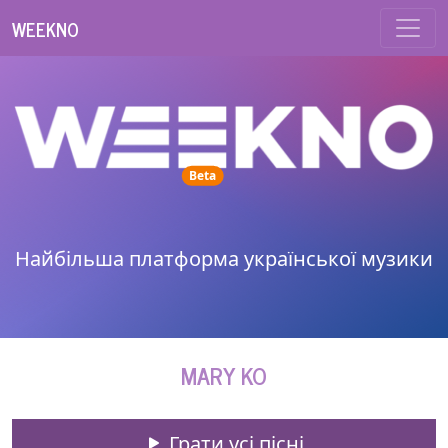
WEEKNO
unread messages
Beta
Найбільша платформа української музики
MARY KO
Грати усі пісні