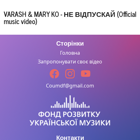
VARASH & MARY KO - НЕ ВІДПУСКАЙ (Official
music video)
Скажи
Сторінки
Головна
SYSUEV X
MARY KO
Запропонувати своє відео
"Холодно"
(прем'єра)
Coumdf@gmail.com
Контакти