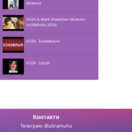
Мовчки
KOZA & Mark Shwedow–Мовчки
(НОВИНКА 2016)
KOZA - Божевільні
KOZA - Цілуй
KOZA - Цілуй
Вета Козакова и Mark Shwedow -
МОЄ БУТТЯ [НОВЫЙ КЛИП 2014]
Контакти
Телеграм: @ultramuha
Mark Shwedow & Veta Kozakova - Ну