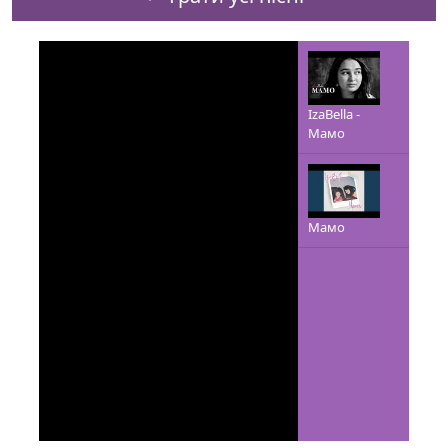
IzaBella -
Мамо
Мамо