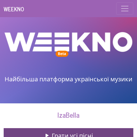
WEEKNO
unread messages
Beta
Найбільша платформа української музики
IzaBella
Грати усі пісні