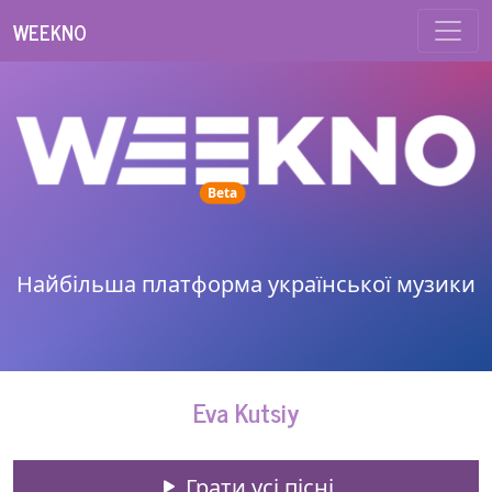
WEEKNO
unread messages
Beta
Найбільша платформа української музики
Eva Kutsiy
Грати усі пісні