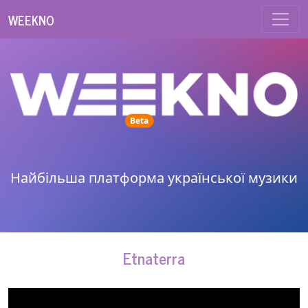
WEEKNO
unread messages
Beta
Найбільша платформа української музики
Etnaterra