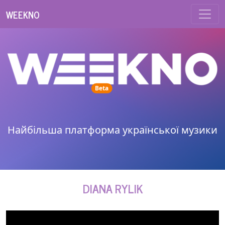
WEEKNO
unread messages
Beta
Найбільша платформа української музики
DIANA RYLIK