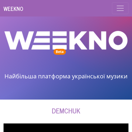
WEEKNO
unread messages
Beta
Найбільша платформа української музики
DEMCHUK