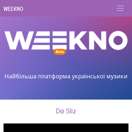
WEEKNO
unread messages
Beta
Найбільша платформа української музики
Dо Sliz