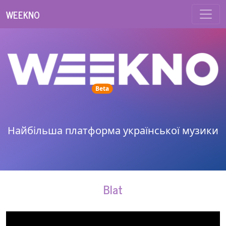
WEEKNO
unread messages
Beta
Найбільша платформа української музики
Blat