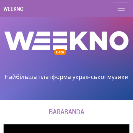
WEEKNO
unread messages
Beta
Найбільша платформа української музики
BARABANDA