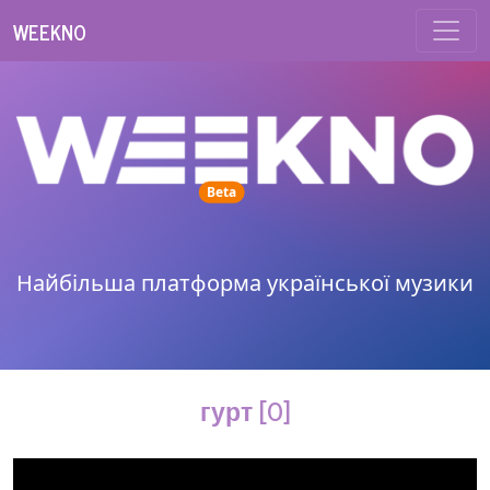
WEEKNO
unread messages
Beta
Найбільша платформа української музики
гурт [O]