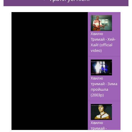
Хвилю
Тримай - Хей-
Хай! (official
video)
Хвилю
тримай - Зима
пройшла
(2003р)
Хвилю
тримай -