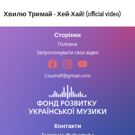
Однокласниця
(2005р)
Хвилю Тримай - Хей-Хай! (official video)
Сторінки
Хвилю
Тримай -
Головна
Полетим
Запропонувати своє відео
(2002р) _
(перезаливка
в хорошій
якості)
Coumdf@gmail.com
Хвилю
тримай -
Холодний
день (2004р)
Контакти