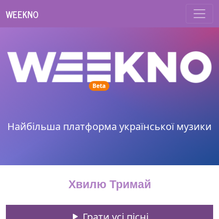
WEEKNO
unread messages
Beta
Найбільша платформа української музики
Хвилю Тримай
Грати усі пісні