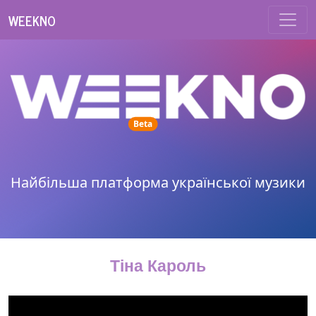
WEEKNO
unread messages
Beta
Найбільша платформа української музики
Тіна Кароль