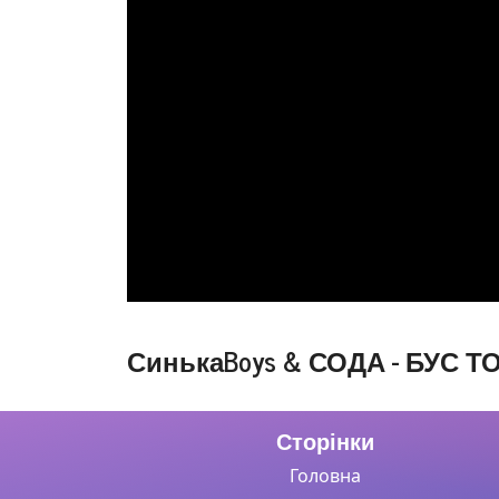
СинькаBoys & СОДА - БУС ТО ТЄ
Сторінки
Головна