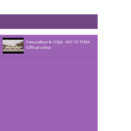
СинькаBoys & СОДА - БУС ТО ТЄМА
(Official video)