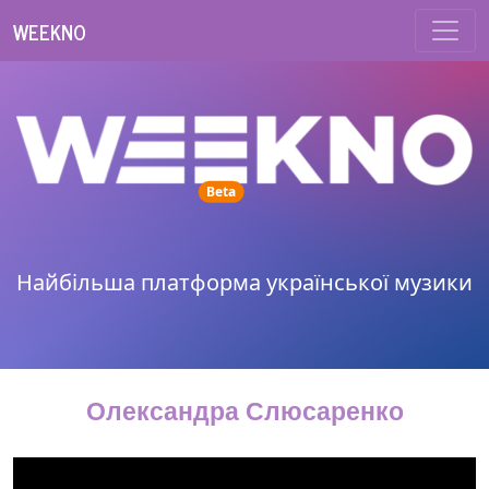
WEEKNO
unread messages
Beta
Найбільша платформа української музики
Олександра Слюсаренко