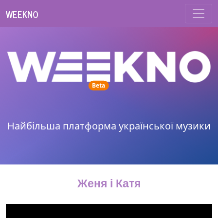
WEEKNO
unread messages
Beta
Найбільша платформа української музики
Женя і Катя