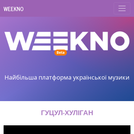
WEEKNO
unread messages
Beta
Найбільша платформа української музики
ГУЦУЛ-ХУЛІГАН