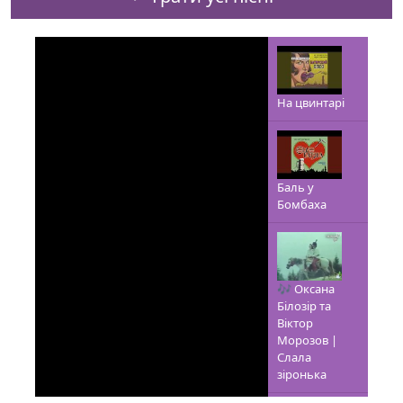
На цвинтарі
Баль у
Бомбаха
🎶 Оксана
Білозір та
Віктор
Морозов |
Слала
зіронька