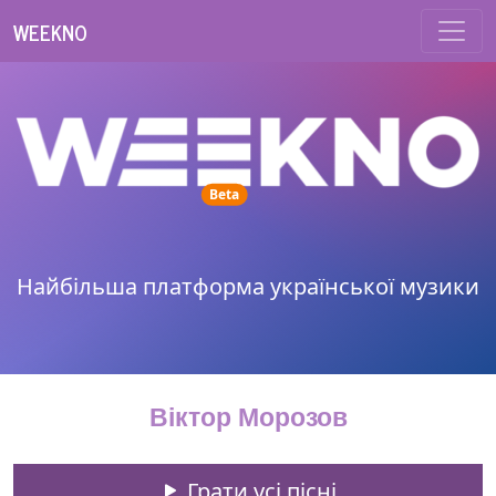
WEEKNO
unread messages
Beta
Найбільша платформа української музики
Віктор Морозов
Грати усі пісні