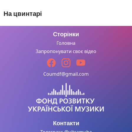
На цвинтарі
Панна
Францішка
Сторінки
Головна
Запропонувати своє відео
Пригода
Coumdf@gmail.com
На
Кульпаркови
Чи справді?
Контакти