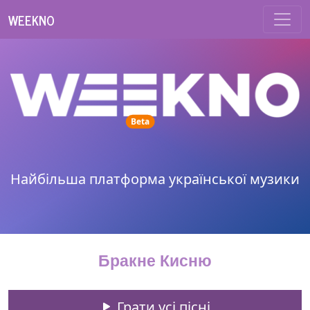
WEEKNO
unread messages
Beta
Найбільша платформа української музики
Бракне Кисню
Грати усі пісні