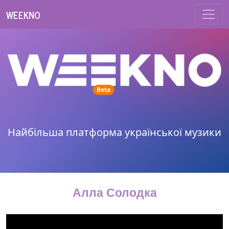
WEEKNO
unread messages
Beta
Найбільша платформа української музики
Алла Солодка